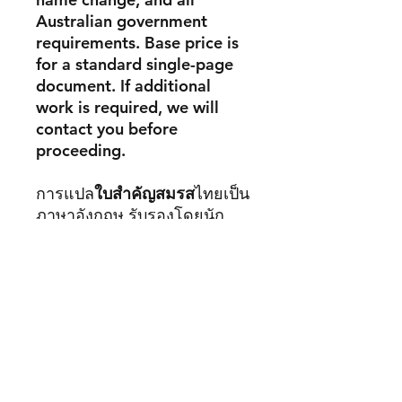
Australian government
requirements. Base price is
for a standard single-page
document. If additional
work is required, we will
contact you before
proceeding.
การแปล
ใบสำคัญสมรส
ไทยเป็น
ภาษาอังกฤษ รับรองโดยนัก
แปล NAATI ได้รับการยอมรับ
สำหรับการยื่นวีซ่าคู่สมรส การ
เปลี่ยนชื่อ และข้อกำหนดของ
หน่วยงานราชการออสเตรเลีย
ทุกแห่ง ราคานี้สำหรับเอกสาร
มาตรฐาน 1 หน้า หากเอกสาร
ซับซ้อนไม่มาตรฐาน เราจะ
ติดต่อคุณก่อนดำเนินการ