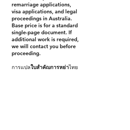
remarriage applications,
visa applications, and legal
proceedings in Australia.
Base price is for a standard
single-page document. If
additional work is required,
we will contact you before
proceeding.
การแปล
ใบสำคัญการหย่า
ไทย
เป็นภาษาอังกฤษ รับรองโดยนัก
แปล NAATI จำเป็นสำหรับการ
สมัครแต่งงานใหม่ การยื่นวีซ่า
และกระบวนการทางกฎหมาย
ในออสเตรเลีย ราคานี้สำหรับ
เอกสารมาตรฐาน 1 หน้า หาก
เอกสารซับซ้อนไม่มาตรฐาน
เราจะติดต่อคุณก่อนดำเนินการ